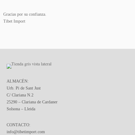
Gracias por su confianza.
Tibet Import
ALMACÉN:
Urb. Pi de Sant Just
C/ Clariana N.2
25290 – Clariana de Cardaner
Solsona – Lleida
CONTACTO:
info@tibetimport.com