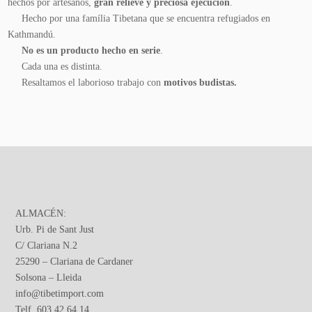
hechos por artesanos,
gran relieve y preciosa ejecución
.
Hecho por una família Tibetana que se encuentra refugiados en
Kathmandú.
No es un producto hecho en serie
.
Cada una es distinta.
Resaltamos el laborioso trabajo con
motivos budistas.
ALMACÉN:
Urb. Pi de Sant Just
C/ Clariana N.2
25290 – Clariana de Cardaner
Solsona – Lleida
info@tibetimport.com
Telf. 603 42 64 14