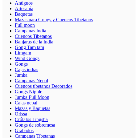
Antiguos
Artesanía
Baquetas
Mazas para Gongs y Cuencos Tibetanos
Full moon
Campanas India
Cuencos Tibetanos
Banjaras de la India
Gong Tam tam
Limgam
Wind Gongs
Gongs
Cajas indias
Jumka
Campanas Nepal
Cuencos tibetanos Decorados
Gongs Nipple
Jumka Full Moon
Cajas nepal
Mazas y Baquetas
Orissa
Crótalos Tingsha
Gongs de sobremesa
Grabados
Campanas Tibetanas